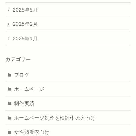
2025年5月
2025年2月
2025年1月
カテゴリー
ブログ
ホームページ
制作実績
ホームページ制作を検討中の方向け
女性起業家向け