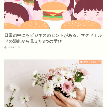
日常の中にもビジネスのヒントがある。マクドナル
ドの混乱から見えた3つの学び
2025.5.20
女性起業家向け