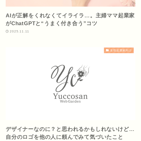
お問い合わせ
AIが正解をくれなくてイライラ…。主婦ママ起業家
がChatGPTと“うまく付き合う”コツ
2025.11.11
女性起業家向け
デザイナーなのに？と思われるかもしれないけど…
自分のロゴを他の人に頼んでみて気づいたこと