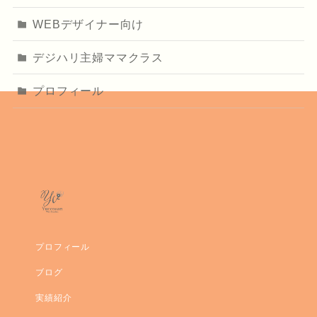
WEBデザイナー向け
デジハリ主婦ママクラス
プロフィール
プロフィール
ブログ
実績紹介